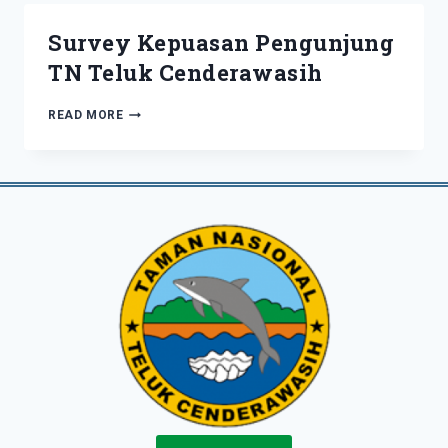
Survey Kepuasan Pengunjung
TN Teluk Cenderawasih
SURVEY
READ MORE
KEPUASAN
PENGUNJUNG
TN
TELUK
CENDERAWASIH