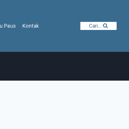
iu Paus
Kontak
Cari...