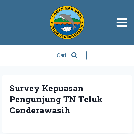
Skip
to
content
Cari...
Survey Kepuasan
Pengunjung TN Teluk
Cenderawasih