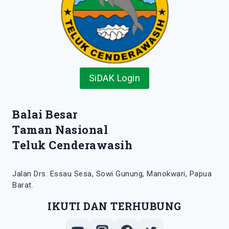
(TNTC)
SiDAK Login
Balai Besar
Taman Nasional
Teluk Cenderawasih
Jalan Drs. Essau Sesa, Sowi Gunung, Manokwari, Papua
Barat.
IKUTI DAN TERHUBUNG