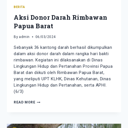
UNTUK
BERITA
TAHUN
Aksi Donor Darah Rimbawan
2025
Papua Barat
By
admin
06/03/2024
Sebanyak 36 kantong darah berhasil dikumpulkan
dalam aksi donor darah dalam rangka hari bakti
rimbawan. Kegiatan ini dilaksanakan di Dinas
Lingkungan Hidup dan Pertanahan Provinsi Papua
Barat dan diikuti oleh Rimbawan Papua Barat,
yang meliputi UPT KLHK, Dinas Kehutanan, Dinas
Lingkungan Hidup dan Pertanahan, serta APHI.
(6/3)
AKSI
READ MORE
DONOR
DARAH
RIMBAWAN
PAPUA