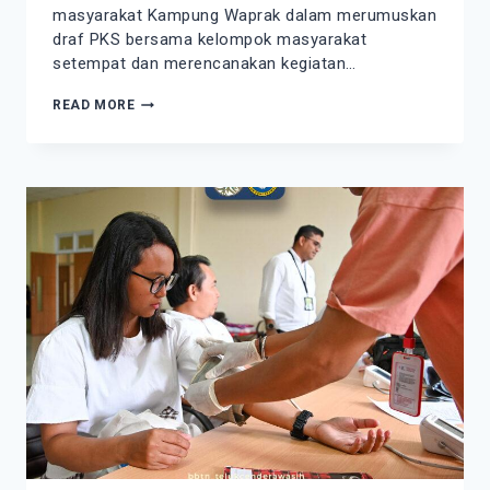
masyarakat Kampung Waprak dalam merumuskan
draf PKS bersama kelompok masyarakat
setempat dan merencanakan kegiatan…
PEMBAHASAN
READ MORE
PERJANJIAN
KERJASAMA
(PKS)
UNTUK
PEMBERIAN
AKSES
KELOLA
BERSAMA
MASYARAKAT
DAN
PENYUSUNAN
RENCANA
KERJA
TAHUNAN
(RKT)
KELOMPOK