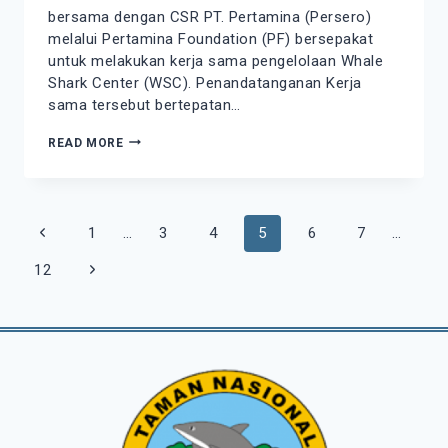
bersama dengan CSR PT. Pertamina (Persero)
melalui Pertamina Foundation (PF) bersepakat
untuk melakukan kerja sama pengelolaan Whale
Shark Center (WSC). Penandatanganan Kerja
sama tersebut bertepatan…
BBTNTC
READ MORE
BERSAMA
PERTAMINA
FOUNDATION
Page
KOMITMEN
Previous
1
…
3
4
5
6
7
…
MENJAGA
navigation
Page
Next
12
KELESTARIAN
HIU
Page
PAUS
DI
TAMAN
NASIONAL
TELUK
CENDERAWASIH