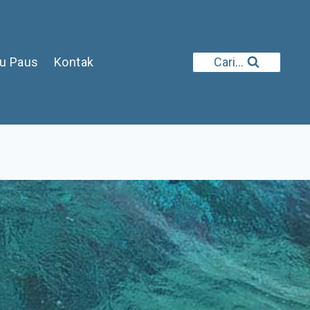
iu Paus
Kontak
Cari...