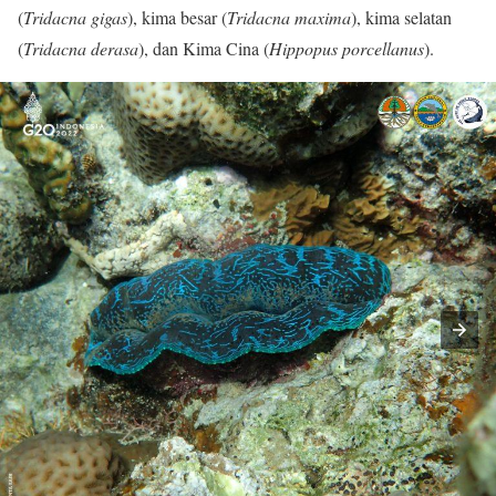
(
Tridacna gigas
), kima besar (
Tridacna maxima
), kima selatan
(
Tridacna derasa
), dan Kima Cina (
Hippopus porcellanus
).