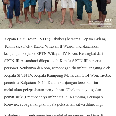
Kepala Balai Besar TNTC (Kababes) bersama Kepala Bidang
Teknis (Kabitek), Kabid Wilayah II Wasior, melaksanakan
kunjungan kerja ke SPTN Wilayah IV Roon. Berangkat dari
SPTN III Aisandami dilepas oleh Kepala SPTN III berserta
personel. Setibanya di Roon, rombongan disambut langsung oleh
Kepala SPTN IV, Kepala Kampung Mena dan Olof Wonemseba,
penerima Kalpataru 2024. Dalam kunjungan tersebut, tim
melakukan pelepasliaran penyu hijau (Chelonia mydas) dan
penyu sisik (Eretmochelys imbricata) di Kampung Persiapan
Rouwno, sebagai langkah nyata pelestarian satwa dilindungi.
Kababes dan rombongan juga melakukan penanamn kima di