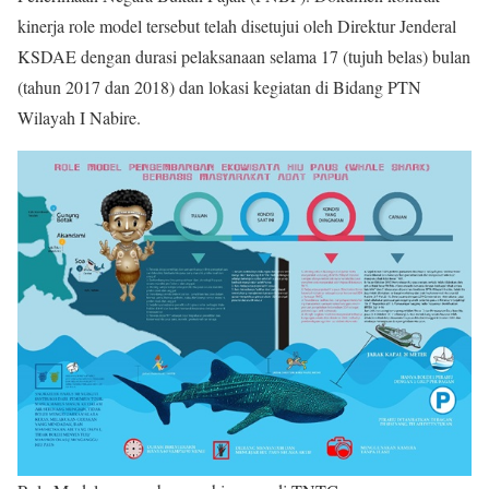
kinerja role model tersebut telah disetujui oleh Direktur Jenderal
KSDAE dengan durasi pelaksanaan selama 17 (tujuh belas) bulan
(tahun 2017 dan 2018) dan lokasi kegiatan di Bidang PTN
Wilayah I Nabire.