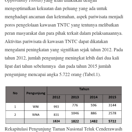
mengoptimalkan kekuatan dan peluang yang ada untuk
menghadapi ancaman dan kelemahan, aspek pariwisata menjadi
poros pengelolaan kawasan TNTC yang tentunya melibatkan
peran masyarakat dan para pihak terkait dalam pelaksanaannya.
Aktivitas pariwisata di kawasan TNTC dapat dikatakan
mengalami peningkatan yang signifikan sejak tahun 2012. Pada
tahun 2012, jumlah pengunjung meningkat lebih dari dua kali
lipat dari tahun sebelumnya dan pada tahun 2015 jumlah
pengunjung mencapai angka 5.722 orang (Tabel.1).
Rekapitulasi Pengunjung Taman Nasional Teluk Cenderawasih