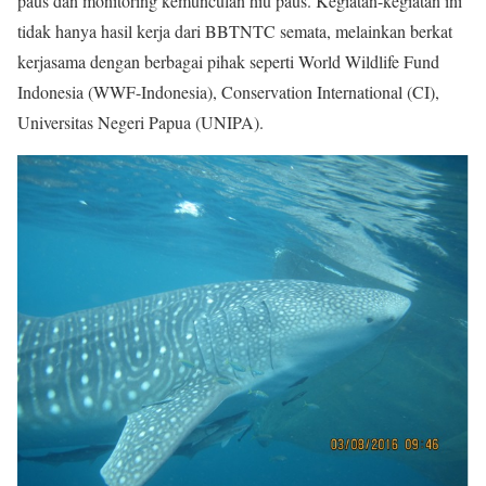
paus dan monitoring kemunculan hiu paus. Kegiatan-kegiatan ini
tidak hanya hasil kerja dari BBTNTC semata, melainkan berkat
kerjasama dengan berbagai pihak seperti World Wildlife Fund
Indonesia (WWF-Indonesia), Conservation International (CI),
Universitas Negeri Papua (UNIPA).