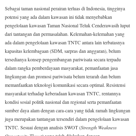
Sebagai taman nasional perairan terluas di Indonesia, tingginya
potensi yang ada dalam kawasan ini tidak menyebabkan
pengelolaan kawasan Taman Nasional Teluk Cenderawasih luput
dari tantangan dan permasalahan. Kelemahan-kelemahan yang
ada dalam pengelolaan kawasan TNTC antara lain terbatasnya
kapasitas kelembagaan (SDM, sarpras dan anggaran), belum
tersedianya konsep pengembangan pariwisata secara terpadu
dalam rangka pemberdayaan masyarakat, pemanfaatan jasa
lingkungan dan promosi pariwisata belum terarah dan belum
memanfaatkan teknologi komunikasi secara optimal. Resistensi
masyarakat terhadap keberadaan kawasan TNTC, rentannya
kondisi sosial politik nasional dan regional serta pemanfaatan
sumber daya alam dengan cara-cara yang tidak ramah lingkungan
juga merupakan tantangan tersendiri dalam pengelolaan kawasan
TNTC. Sesuai dengan analisis SWOT (
Strength Weakness
Opportunity Threat
) yang telah dilakukan dengan